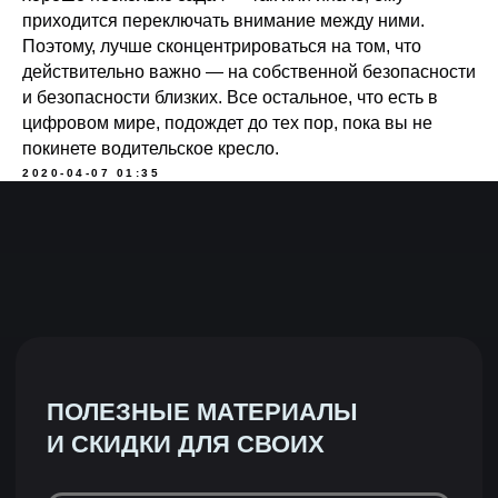
Подписаться
приходится переключать внимание между ними.
Поэтому, лучше сконцентрироваться на том, что
Нажимая на кнопку «Подписаться», вы даете
согласие на обработку персональных данных в
действительно важно — на собственной безопасности
соответствии с
Политикой конфиденциальности
и безопасности близких. Все остальное, что есть в
цифровом мире, подождет до тех пор, пока вы не
покинете водительское кресло.
2020-04-07 01:35
МАГАЗИН
Все товары
Чехлы
Сумки