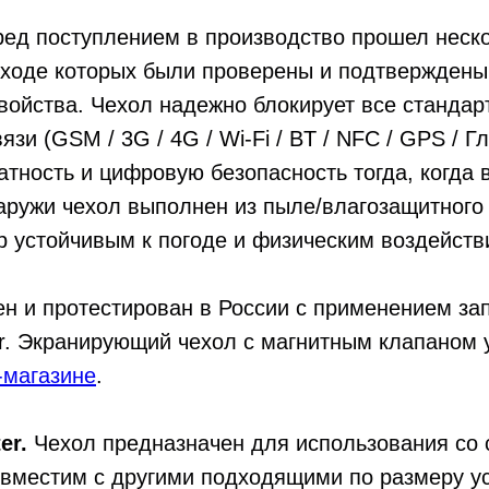
ред поступлением в производство прошел неско
 ходе которых были проверены и подтверждены
ойства. Чехол надежно блокирует все стандар
зи (GSM / 3G / 4G / Wi-Fi / BT / NFC / GPS / Гл
атность и цифровую безопасность тогда, когда 
аружи чехол выполнен из пыле/влагозащитного 
р устойчивым к погоде и физическим воздейст
н и протестирован в России с применением за
r. Экранирующий чехол с магнитным клапаном 
-магазине
.
er.
Чехол предназначен для использования со 
овместим с другими подходящими по размеру у