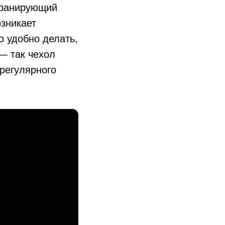
кранирующий
озникает
о удобно делать,
— так чехол
 регулярного