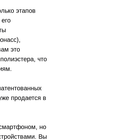
лько этапов
 его
ты
онасс),
вам это
полиэстера, что
виям.
патентованных
уже продается в
смартфоном, но
стройствами. Вы