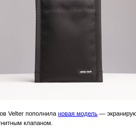
ов Velter пополнила
новая модель
— экранирую
гнитным клапаном.