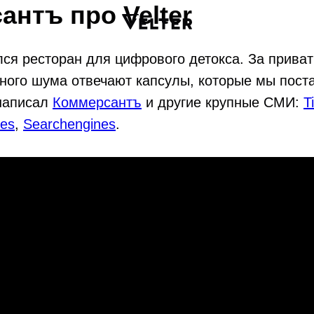
антъ про Velter
ся ресторан для цифрового детокса. За приват
ного шума отвечают капсулы, которые мы поста
говоров
Наша история
 написал
Коммерсантъ
и другие крупные СМИ:
T
Бизнесу
des
,
Searchengines
.
Блог
Отзывы
щений
СМИ о нас
я
Частые вопросы
Доставка
Инструкция