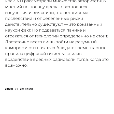
Итак, мы рассмотрели множество авторитетных
мнений по поводу вреда от «сотового»
излучения и выяснили, что негативные
последствия и определенные риски
действительно существуют — это доказанный
ПОЛЕЗНЫЕ МАТЕРИАЛЫ
наукой факт. Но поддаваться панике и
И СКИДКИ ДЛЯ СВОИХ
отрекаться от технологий определенно не стоит.
Достаточно всего лишь пойти на разумный
компромисс и начать соблюдать элементарные
правила цифровой гигиены, снизив
Подписаться
воздействие вредных радиоволн тогда, когда это
возможно.
Нажимая на кнопку «Подписаться», вы даете
согласие на обработку персональных данных в
соответствии с
Политикой конфиденциальности
2020-06-29 12:28