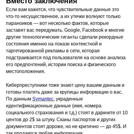
Вместо заключения
Если вам кажется, что чувствительные данные это
что-то несущественное, а их утечки волнуют только
Подписаться
параноиков — вот несколько фактов, которые
заставят вас передумать. Google, Facebook и многие
Нажимая на кнопку «Подписаться», вы даете
другие технологические гиганты сделали рекордные
согласие на обработку персональных данных в
соответствии с
Политикой конфиденциальности
состояния именно на показе контекстной и
таргетированной рекламы в сети, которая
подстраивается под пользователя на основе анализа
его предпочтений, истории поиска и физического
местоположения.
Киберпреступники тоже знают цену вашим данным и
готовы платить даже за крупицы информации о вас.
По данным
Symantec
, украденные
идентификационные данные (имя, номера
социального страхования и т.д.) стоят в даркнете от 10
МАГАЗИН
центов до 2$ за штуку. Сканы паспортов и других
Все товары
документов стоят дороже, но не критично — до 45$. И
так продается любая информация.