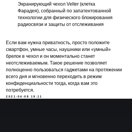
Экранирующий чехол Velter (клетка
Приложения
Фарадея), собранный по запатентованной
технологии для физического блокирования
Тестирования
радиосвязи и защиты от отслеживания
Наша история
Если вам нужна приватность, просто положите
Блог
смартфон, умные часы, наушники или «умный»
брелок в чехол и он моментально станет
Отзывы
неотслеживаемым. Такое решение позволяет
СМИ о нас
полноценно пользоваться гаджетами на протяжении
всего дня и мгновенно переходить в режим
Карьера в Velter
конфиденциальности тогда, когда вам это
потребуется.
Контакты
2021-04-08 19:11
Принимаем к оплате