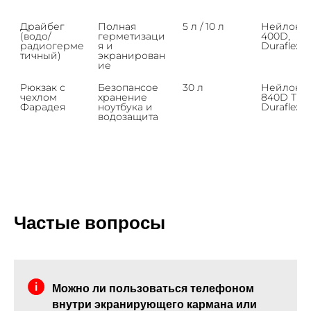
Драйбег 
Полная 
5 л / 10 л
Нейлон 
(водо/
герметизаци
400D, 
радиогерме
я и 
Duraflex®
тичный)
экранирован
ие
Рюкзак с 
Безопансое 
30 л
Нейлон 
чехлом 
хранение 
840D TPU,
Фарадея
ноутбука и 
Duraflex®
водозащита
Частые вопросы
Можно ли пользоваться телефоном
внутри экранирующего кармана или