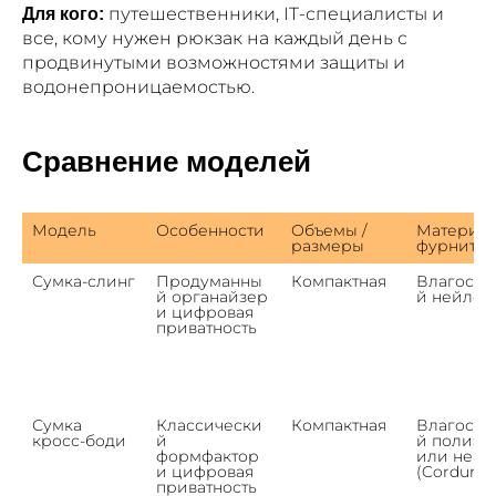
путешественники, IT-специалисты и
Для кого:
все, кому нужен рюкзак на каждый день с
продвинутыми возможностями защиты и
водонепроницаемостью.
Сравнение моделей
Модель
Особенности
Объемы / 
Материал 
размеры
фурнитур
Сумка-слинг
Продуманны
Компактная
Влагосто
й органайзер 
й нейлон
и цифровая 
приватность
Сумка 
Классически
Компактная
Влагосто
кросс-боди
й 
й полиэст
формфактор 
или нейло
и цифровая 
(Cordura)
приватность