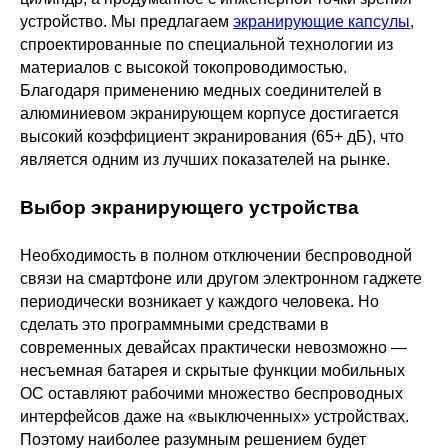
устройство. Мы предлагаем
экранирующие капсулы
,
спроектированные по специальной технологии из
материалов с высокой токопроводимостью.
Благодаря применению медных соединителей в
алюминиевом экранирующем корпусе достигается
ПОЛЕЗНЫЕ МАТЕРИАЛЫ
высокий коэффициент экранирования (65+ дБ), что
И СКИДКИ ДЛЯ СВОИХ
является одним из лучших показателей на рынке.
Выбор экранирующего устройства
Подписаться
Необходимость в полном отключении беспроводной
связи на смартфоне или другом электронном гаджете
Нажимая на кнопку «Подписаться», вы даете
периодически возникает у каждого человека. Но
согласие на обработку персональных данных в
соответствии с
Политикой конфиденциальности
сделать это программными средствами в
современных девайсах практически невозможно —
несъемная батарея и скрытые функции мобильных
ОС оставляют рабочими множество беспроводных
интерфейсов даже на «выключенных» устройствах.
Поэтому наиболее разумным решением будет