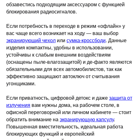
обзавестись подходящим аксессуаром с функцией
блокирования радиосигналов.
Если потребность в переходе в режим «офлайн» у
вас чаще всего возникает на ходу — ваш выбор
МАГАЗИН
экранирующий чехол
или
сумка-кроссбоди
. Данные
Все товары
изделия компактны, удобны в использовании,
устойчивы к слабым внешним воздействиям
Чехлы
(оснащены пыле-влагозащитой) и де-факто являются
обязательными для всех автомобилистов, так как
Сумки
эффективно защищают автоключ от считывания
угонщиками.
Боксы
Аксессуары
Если приватность, цифровой детокс и даже
защита от
излучения
вам нужны дома, на рабочем столе, в
Ткани
офисной переговорной или личном кабинете — стоит
обратить внимание на
экранирующую капсулу
.
ПОКУПАТЕЛЯМ
Повышенная вместительность, идеальная работа
блокирующих функций и европейский
Гарантия и возврат