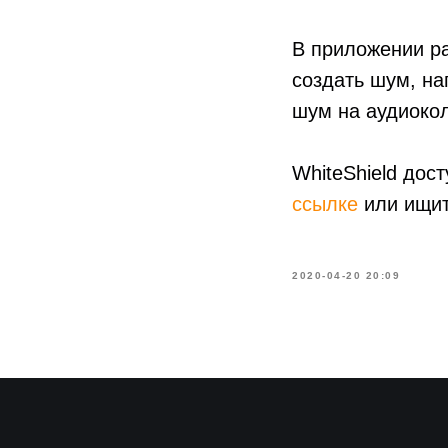
В приложении ра
создать шум, на
шум на аудиокол
WhiteShield дос
ссылке
или ищите
2020-04-20 20:09