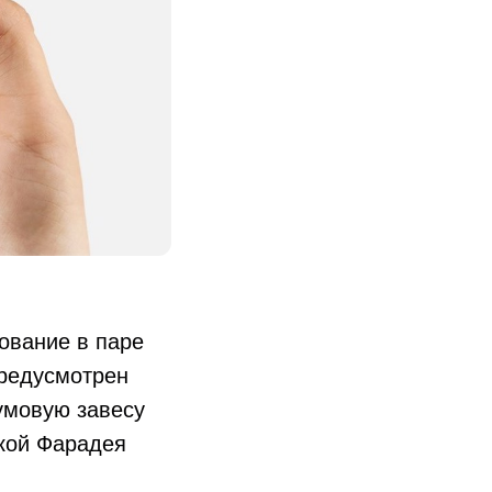
ование в паре
предусмотрен
умовую завесу
ткой Фарадея