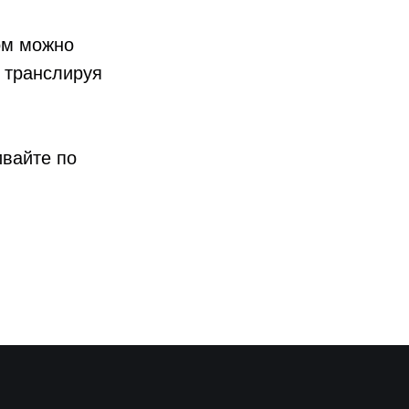
ом можно
 транслируя
ивайте по