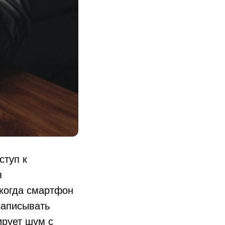
ступ к
я
(когда смартфон
записывать
ирует шум с