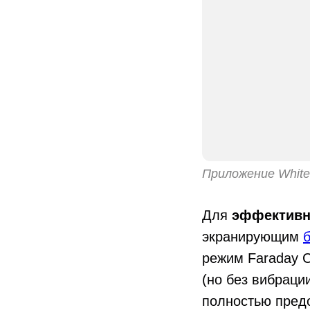
Приложение White
Для
эффективн
экранирующим
режим Faraday C
(но без вибраци
полностью предо