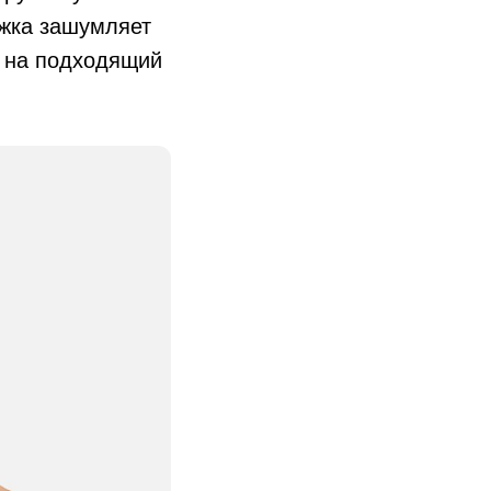
ожка зашумляет
к на подходящий