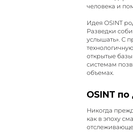
человека и по
Идея OSINT ро
Разведки соби
услышать». С 
технологичную
открытые базы
системам позв
объемах.
OSINT по
Никогда прежд
как в эпоху см
отслеживающее