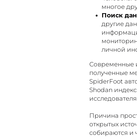
многое дру
Поиск дан
другие дан
информацио
мониторинг
личной ин
Современные и
полученные ме
SpiderFoot ав
Shodan индекс
исследователя
Причина прост
открытых исто
собираются и 