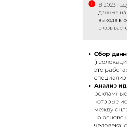
В 2023 го
данные на 
выхода в 
оказывает
Сбор данн
(геолокаци
это работа
специализ
Анализ ид
рекламные
которые и
между онл
на основе
человека: 