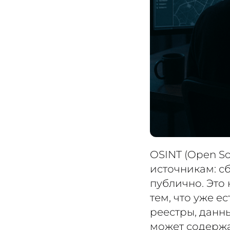
OSINT (Open So
источникам: с
публично. Это 
тем, что уже е
реестры, данны
может содерж