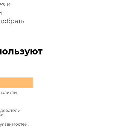
ез и
и
добрать
пользуют
алисты, 
дователи, 
и. 
уязвимостей, 