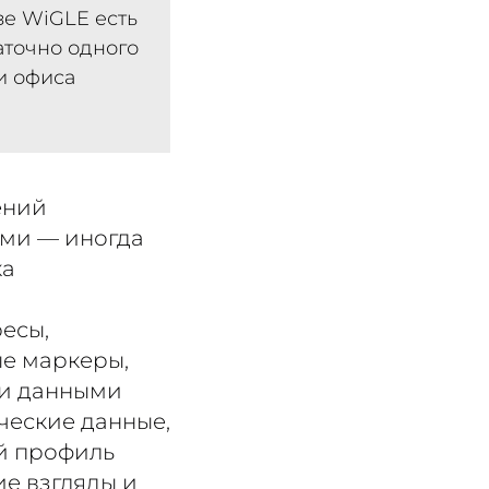
азе WiGLE есть
аточно одного
и офиса
ений
ями — иногда
ка
есы,
ые маркеры,
ми данными
ческие данные,
й профиль
ие взгляды и