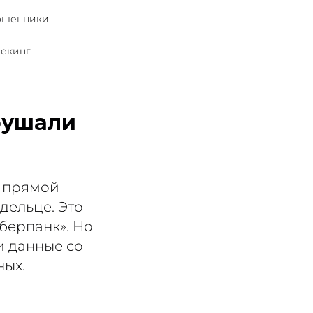
ошенники.
екинг. 
рушали
и прямой
дельце. Это
берпанк». Но
и данные со
ных.