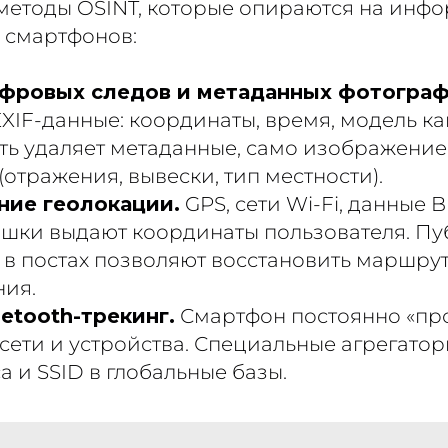
методы OSINT, которые опираются на инф
 смартфонов:
фровых следов и метаданных фотограф
XIF-данные: координаты, время, модель к
ть удаляет метаданные, само изображение
(отражения, вывески, тип местности).
ие геолокации.
GPS, сети Wi-Fi, данные B
ышки выдают координаты пользователя. Пу
 в постах позволяют восстановить маршру
ия.
uetooth-трекинг.
Смартфон постоянно «пр
сети и устройства. Специальные агрегато
 и SSID в глобальные базы.