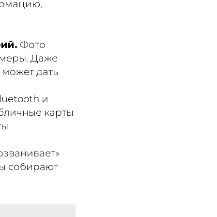
ормацию,
ий.
Фото
амеры. Даже
 может дать
luetooth и
бличные карты
ты
озванивает»
ры собирают