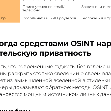
Поиск утечек по email/
Защитники и м
телефону.
 пр.)
Координаты и SSID роутеров.
Геолокация и тр
когда средствами OSINT на
тельскую приватность
ть, что современные гаджеты без взлома 
ны раскрыть столько сведений о своем вла
жет из вымышленной вселенной в стиле «ки
еры доказывают обратное: методы OSINT 
ановятся мощным источником личных дан
енные базы