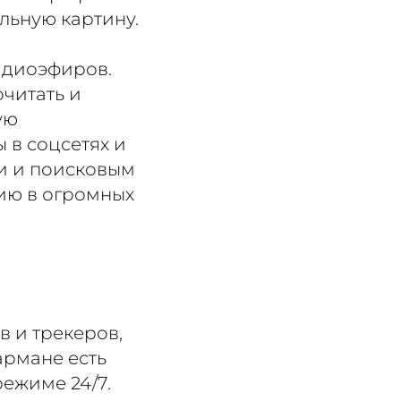
льную картину.
радиоэфиров.
читать и
ую
 в соцсетях и
и и поисковым
ию в огромных
в и трекеров,
кармане есть
ежиме 24/7.