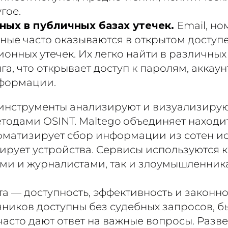
гое.
ных в публичных базах утечек.
Email, но
ные часто оказываются в открытом доступ
нных утечек. Их легко найти в различных
а, что открывает доступ к паролям, аккау
формации.
нструменты анализируют и визуализирую
тодами OSINT. Maltego объединяет находит
томатизирует сбор информации из сотен и
ирует устройства. Сервисы используются к
ми и журналистами, так и злоумышленник
а — доступность, эффективность и законно
чников доступны без судебных запросов, б
часто дают ответ на важные вопросы. Разв