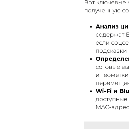
Вот ключевые 
полученную со
Анализ ци
содержат E
если соцсе
подсказки 
Определен
сотовые в
и геометки
перемещен
Wi-Fi и Bl
доступные 
MAC-адреса