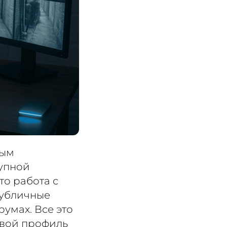
тым
тупной
то работа с
 публичные
румах. Все это
овой профиль