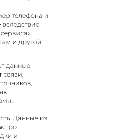
мер телефона и
е вследствие
 сервисах
нтам и другой
т данные,
 связи,
сточников,
ак
ами.
сть. Данные из
ыстро
едки и