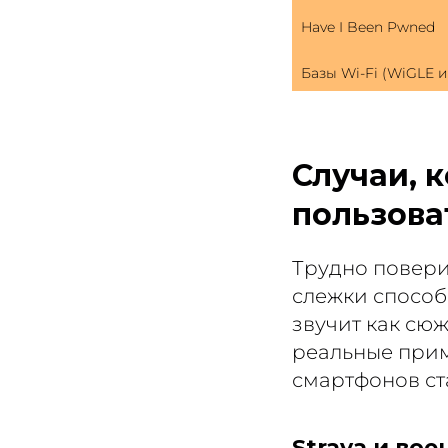
Have I Been Pwned 
Базы Wi-Fi (WiGLE и
Случаи, 
пользова
Трудно повери
слежки способ
звучит как сю
реальные прим
смартфонов ст
Strava и во