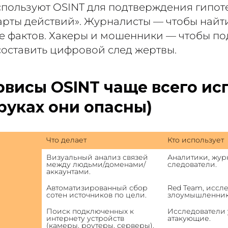
пользуют OSINT для подтверждения гипот
арты действий». Журналисты — чтобы найт
 фактов. Хакеры и мошенники — чтобы по
составить цифровой след жертвы.
рвисы OSINT чаще всего ис
 руках они опасны)
Что делает
Кто использует
Визуальный анализ связей 
Аналитики, журн
между людьми/доменами/
следователи.
аккаунтами.
Автоматизированный сбор 
Red Team, иссле
сотен источников по цели.
злоумышленник
Поиск подключенных к 
Исследователи 
интернету устройств 
атакующие.
(камеры, роутеры, серверы).