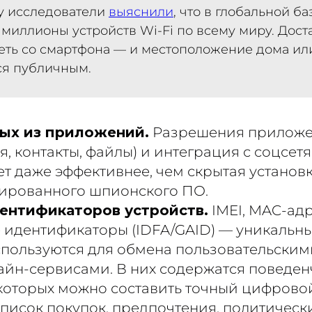
ду исследователи
выяснили
, что в глобальной б
миллионы устройств Wi-Fi по всему миру. Дост
сеть со смартфона — и местоположение дома ил
ся публичным.
ых из приложений.
Разрешения прилож
я, контакты, файлы) и интеграция с соцсет
ет даже эффективнее, чем скрытая установ
ированного шпионского ПО.
ентификаторов устройств.
IMEI, MAC-адр
 идентификаторы (IDFA/GAID) — уникальн
спользуются для обмена пользовательски
айн-сервисами. В них содержатся поведен
 которых можно составить точный цифрово
список покупок, предпочтения, политическ