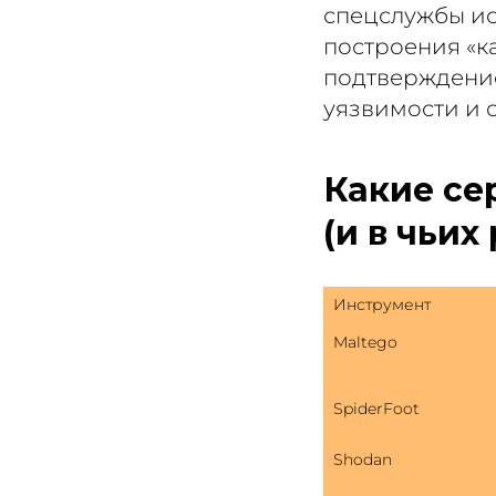
спецслужбы ис
построения «к
подтверждение
уязвимости и 
Какие се
(и в чьих
Инструмент
Maltego
SpiderFoot
Shodan