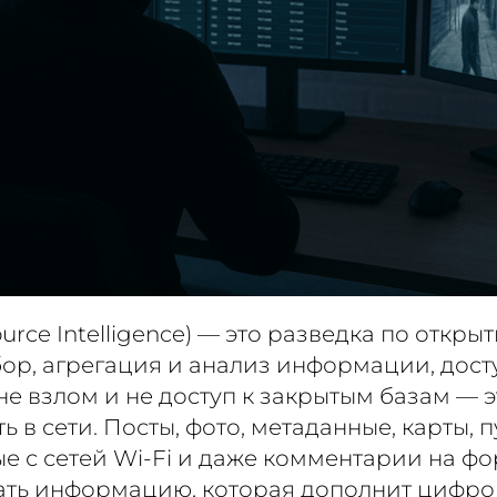
urce Intelligence) — это разведка по откры
бор, агрегация и анализ информации, дос
не взлом и не доступ к закрытым базам — э
сть в сети. Посты, фото, метаданные, карты,
е с сетей Wi-Fi и даже комментарии на фо
ать информацию, которая дополнит цифр