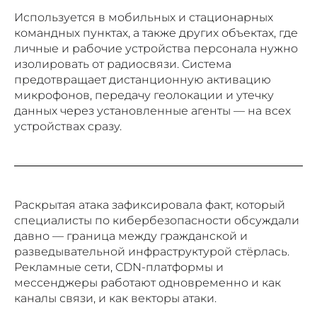
Используется в мобильных и стационарных
командных пунктах, а также других объектах, где
личные и рабочие устройства персонала нужно
Подписаться
изолировать от радиосвязи. Система
предотвращает дистанционную активацию
Нажимая на кнопку «Подписаться», вы даете
согласие на обработку персональных данных
микрофонов, передачу геолокации и утечку
в соответствии с
Политикой
данных через установленные агенты — на всех
конфиденциальности
устройствах сразу.
Раскрытая атака зафиксировала факт, который
специалисты по кибербезопасности обсуждали
давно — граница между гражданской и
разведывательной инфраструктурой стёрлась.
Рекламные сети, CDN-платформы и
МАГАЗИН
мессенджеры работают одновременно и как
каналы связи, и как векторы атаки.
Все товары