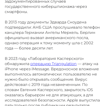
задокументированных случаев
государственного кибершпионажа через
смартфоны.
В 2013 году документы Эдварда Сноудена
подтвердили: АНБ США прослушивало телефон
канцлера Германии Ангелы Меркель. Берлин
официально вызвал американского посла,
однако операция к тому моменту шла с 2002
года — более десяти лет.
В 2023 году «Лаборатория Касперского»
обнаружила
операцию Triangulation
— атаку на
iPhone через iMessage. Вредоносное вложение
выполнялось автоматически: пользователю не
нужно было открывать сообщение. Вирус
действовал с 2019 года незамеченным. По
словам Евгения Касперского, закрытость iOS
оказалась барьером не для атакующих, а для
исследователей безопасности. Apple выпустила
патч только после публикации результатов