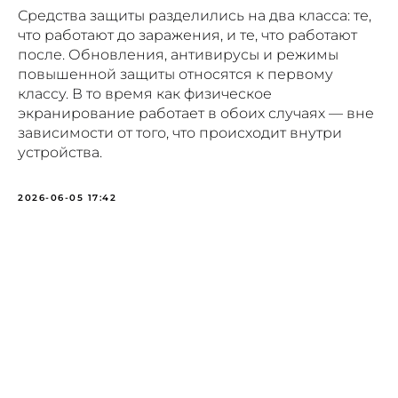
Чехлы
Средства защиты разделились на два класса: те,
что работают до заражения, и те, что работают
Сумки
после. Обновления, антивирусы и режимы
повышенной защиты относятся к первому
Боксы
классу. В то время как физическое
экранирование работает в обоих случаях — вне
Аксессуары
зависимости от того, что происходит внутри
устройства.
Ткани
2026-06-05 17:42
ПОКУПАТЕЛЯМ
Гарантия и возврат
Доставка
Частые вопросы
Бизнесу
Покупателям